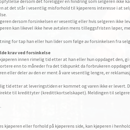
oppfyllelse dersom det foreligger en hindring som selgeren ikke k
n at det står i vesentlig misforhold til kjøperens interesse i at se
lse.
ren dersom forsinkelsen er vesentlig eller hvis selgeren ikke lev
peren kan likevel ikke heve avtalen mens tilleggsfristen løper, me
ning for tap han eller hun lider som følge av forsinkelsen fra selg
lde krav ved forsinkelse
øperen innen rimelig tid etter at han eller hun oppdaget den, gi 
kortere enn to måneder fra det tidspunkt da forbrukeren oppdage
en eller deler av den er ment å vare vesentlig lengre, er reklamas
lig tid etter at leveringstiden er kommet og varen ikke er levert.
ekte til kredittyter (kredittkortselskapet). Meldingen til selgeren
.
 kjøperen eller forhold på kjøperens side, kan kjøperen i henhold 