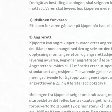
fremgår av bestillingsløsningen, skal selgeren l
mottatt. Varen skal leveres hos kjøperen med m
7) Risikoen for varen
Risikoen for varen går over på kjøper når han, el
8) Angrerett
Kjøperen kan angre kjøpet av varen etter angre
det ikke er noen mangel ved den og selv om den i
opplysninger om angreretten og angrerettsskje
levering av varen, begynner angrefristen å løp
Angreretten utvides til 12 måneder etter utløpe
standarisert angreskjema. Tilsvarende gjelder v
næringsdrivende for å gi opplysningene i løpet 
angrettloven § 21 jf. § 8 første ledd bokstav H.
Meldingen fra kjøper til selger om bruk av angre
utarbeidet av det felles kontraktsutvalget for 
forbrukerforhold punkt 12 og mønstervilkår uta
juni 1985 nr. 82 om kredittkjøp m.m. Personer und