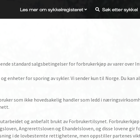
Les mer om sykkelregisteret
Søk etter sykkel
ende standard salgsbetingelser for forbrukerkjøp av varer over In
og enheter for sporing av sykler. Vi sender kun til Norge. Du kan alt
rbruker som ikke hovedsakelig handler som ledd i næringsvirksomh
nett.
 utarbeidet og anbefalt brukt av Forbrukertilsynet. Forbrukerkjøp
loven, Angrerettsloven og Ehandelsloven, og disse lovene gir forb
ning i de lovbestemte rettighetene, men oppstiller partenes vikti