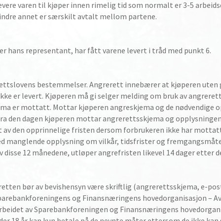
evere varen til kjøper innen rimelig tid som normalt er 3-5 arbeids
indre annet er særskilt avtalt mellom partene.
ler hans representant, har fått varene levert i tråd med punkt 6.
rettslovens bestemmelser. Angrerett innebærer at kjøperen uten g
kke er levert. Kjøperen må gi selger melding om bruk av angrerett
ma er mottatt. Mottar kjøperen angreskjema og de nødvendige op
e fra den dagen kjøperen mottar angrerettsskjema og opplysningen
t av den opprinnelige fristen dersom forbrukeren ikke har mottat
ed manglende opplysning om vilkår, tidsfrister og fremgangsmåte
av disse 12 månedene, utløper angrefristen likevel 14 dager etter
retten bør av bevishensyn være skriftlig (angrerettsskjema, e-post,
Sparebankforeningens og Finansnæringens hovedorganisasjon – Avt
rbeidet av Sparebankforeningen og Finansnæringens hovedorganisa
er 18 år kan kun betale på de nevnte måter ettersom de ikke kan sti