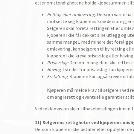
etter omstendighetene holde kjøpesummen tilbak
Retting eller omlevering:
Dersom varen har e
motsette seg kjøperens krav dersom gjenno
Selgeren skal foreta rettingen eller omleve
kjøperen ikke får dekket sine utlegg og ut
samme mangel, med mindre det foreligger s
omlevering, kan selgeren tilby retting ell
kjøperen ikke kreve prisavslag eller heving
Prisavslag:
Dersom mangelen ikke rettes el
Heving
: I stedet for prisavslag kan kjøper
Erstatning
: Kjøperen kan også kreve erstat
Kjøperen må melde krav til selgeren ved re
om angrerett og eventuelle garantier stilt 
Ved reklamasjon skjer tilbakebetalingen innen 1
11) Selgerens rettigheter ved kjøperens misl
Dersom kjøperen ikke betaler eller oppfyller de ø