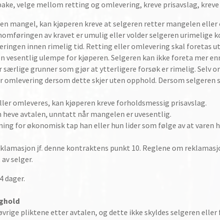
e, velge mellom retting og omlevering, kreve prisavslag, kreve a
n mangel, kan kjøperen kreve at selgeren retter mangelen eller 
mføringen av kravet er umulig eller volder selgeren urimelige k
ringen innen rimelig tid. Retting eller omlevering skal foretas ut
en vesentlig ulempe for kjøperen. Selgeren kan ikke foreta mer enn
ærlige grunner som gjør at ytterligere forsøk er rimelig. Selv om
er omlevering dersom dette skjer uten opphold. Dersom selgeren sø
.
ler omleveres, kan kjøperen kreve forholdsmessig prisavslag.
en heve avtalen, unntatt når mangelen er uvesentlig.
ning for økonomisk tap han eller hun lider som følge av at varen h
klamasjon jf. denne kontraktens punkt 10. Reglene om reklamasjon 
av selger.
4 dager.
ighold
vrige pliktene etter avtalen, og dette ikke skyldes selgeren eller