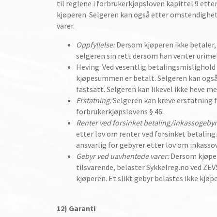
til reglene i forbrukerkjøpsloven kapittel 9 ett
kjøperen. Selgeren kan også etter omstendighet
varer.
Oppfyllelse:
Dersom kjøperen ikke betaler, 
selgeren sin rett dersom han venter urime
Heving: Ved vesentlig betalingsmislighold e
kjøpesummen er betalt. Selgeren kan også 
fastsatt. Selgeren kan likevel ikke heve me
Erstatning:
Selgeren kan kreve erstatning f
forbrukerkjøpslovens § 46.
Renter ved forsinket betaling/inkassogebyr
etter lov om renter ved forsinket betaling.
ansvarlig for gebyrer etter lov om inkass
Gebyr ved uavhentede varer:
Dersom kjøpere
tilsvarende, belaster Sykkelreg.no ved ZEVS
kjøperen. Et slikt gebyr belastes ikke kjøpe
12) Garanti