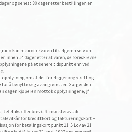
dager og senest 30 dager etter bestillingen er
runn kan returnere varen til selgeren selv om
en innen 14 dager etter at varen, de foreskrevne
plysningene på et senere tidspunkt enn ved
e.
t opplysning om at det foreligger angrerett og
 for å benytte seg av angreretten. Sørger den
 den dagen kjøperen mottok opplysningene, jf.
 telefaks eller brev). Jf. mønsteravtale
alevilkår for kredittkort og faktureringskort –
sjon for betalingskort punkt 11. 5 Lov av 21.
fte gjeld jf. lov av 22. april 1927 om vergemål