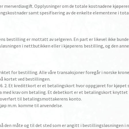
er merverdiavgift. Opplysninger om de totale kostnadene kjøperen s
ingskostnader samt spesifisering av de enkelte elementene i totalp
ns bestilling er mottatt av selgeren. En part er likevel ikke bund
ingsløsningen i nettbutikken eller i kjøperens bestilling, og den ann
nktet for bestilling. Alle våre transaksjoner foregår i norske kro
 kortet ved bestillingen.
 16. 2. Et kredittkort er et betalingskort hvor oppgjøret for kjøpet 
a med krav om betaling. Et debetkort er et betalingskort knyttet
r overført til betalingsmottakerens konto.
tkjøp m.m. komme til anvendelse.
 på den måte og til det sted som er angitt i bestillingsløsningen i