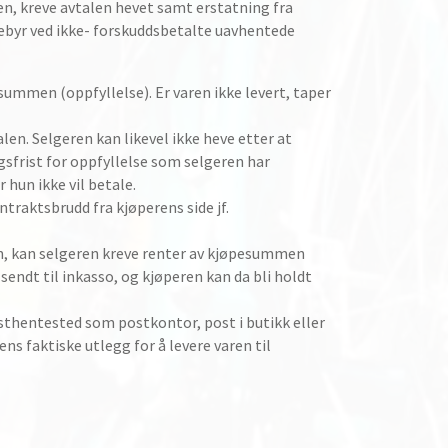
en, kreve avtalen hevet samt erstatning fra
ebyr ved ikke- forskuddsbetalte uavhentede
ummen (oppfyllelse). Er varen ikke levert, taper
len. Selgeren kan likevel ikke heve etter at
sfrist for oppfyllelse som selgeren har
 hun ikke vil betale.
traktsbrudd fra kjøperens side jf.
n, kan selgeren kreve renter av kjøpesummen
sendt til inkasso, og kjøperen kan da bli holdt
sthentested som postkontor, post i butikk eller
ns faktiske utlegg for å levere varen til