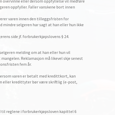
an overvinne eller dersom oppfyllelse vil medføre
lgeren oppfyller. Faller vanskene bort innen
erer varen innen den tilleggsfristen for
d mindre selgeren har sagt at han eller hun ikke
erens side jf. forbrukerkjøpslovens § 24.
selgeren melding om at han eller hun vil
t mangelen. Reklamasjon må likevel skje senest
jonsfristen fem år.
 Dersom varen er betalt med kredittkort, kan
 eller kredittyter bør være skriftlig (e-post,
til reglene i forbrukerkjøpsloven kapittel 6