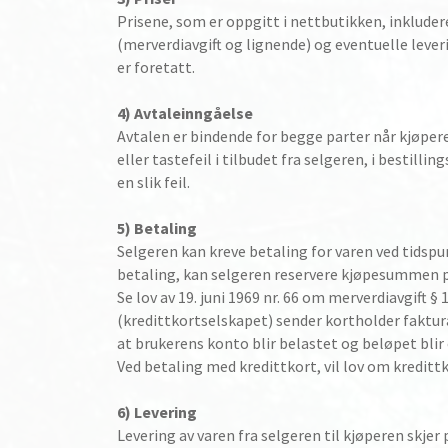
Prisene, som er oppgitt i nettbutikken, inkluder
(merverdiavgift og lignende) og eventuelle lever
er foretatt.
4) Avtaleinngåelse
Avtalen er bindende for begge parter når kjøpere
eller tastefeil i tilbudet fra selgeren, i bestill
en slik feil.
5) Betaling
Selgeren kan kreve betaling for varen ved tidspu
betaling, kan selgeren reservere kjøpesummen på
Se lov av 19. juni 1969 nr. 66 om merverdiavgift §
(kredittkortselskapet) sender kortholder faktur
at brukerens konto blir belastet og beløpet bli
Ved betaling med kredittkort, vil lov om kredit
6) Levering
Levering av varen fra selgeren til kjøperen skjer