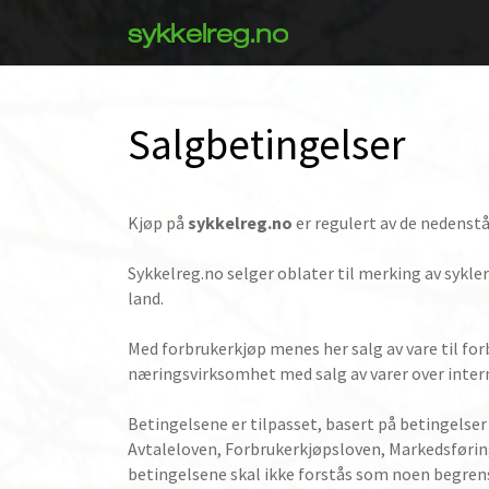
sykkelreg.no
Salgbetingelser
Kjøp på
sykkelreg.no
er regulert av de nedenstå
Sykkelreg.no selger oblater til merking av sykler 
land.
Med forbrukerkjøp menes her salg av vare til fo
næringsvirksomhet med salg av varer over inter
Betingelsene er tilpasset, basert på betingelser
Avtaleloven, Forbrukerkjøpsloven, Markedsførings
betingelsene skal ikke forstås som noen begrens