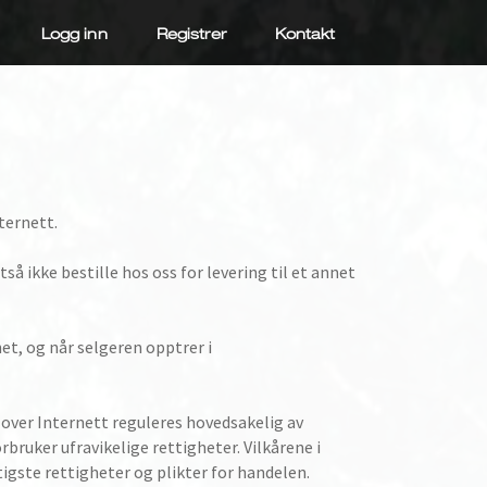
Logg inn
Registrer
Kontakt
ternett.
så ikke bestille hos oss for levering til et annet
et, og når selgeren opptrer i
 over Internett reguleres hovedsakelig av
ruker ufravikelige rettigheter. Vilkårene i
gste rettigheter og plikter for handelen.