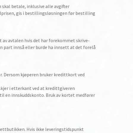
kal betale, inklusive alle avgifter
risen, gis i bestillingsløsningen før bestilling
et av avtalen hvis det har forekommet skrive-
en part innså eller burde ha innsett at det forelå
ner. Dersom kjøperen bruker kredittkort ved
skjer i etterkant ved at kredittgiveren
 til en innskuddskonto. Bruk av kortet medfører
 nettbutikken. Hvis ikke leveringstidspunkt