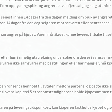
. 27 om opplysningsplikt og angrerett ved fjernsalg og salg utenfor
 senest innen 14 dager fra den dagen melding om bruk av angreret
n 14 dager fra den dag selgeren mottar varen eller henteseddel el
hun angrer på kjøpet. Varen må likevel kunne leveres tilbake til
eller hun i rimelig utstrekning undersøker om den er i samsvar me
s varen ikke samsvarer med bestillingen eller har mangler, må kjøp
den for sent i henhold til avtalen mellom partene, og dette ikke s
jøpslovens kapittel 5 etter omstendighetene holde kjøpesummen ti
aren på leveringstidspunktet, kan kjøperen fastholde kjøpet og set