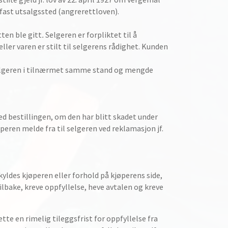
 fast utsalgssted (angrerettloven).
ten ble gitt
.
Selgeren er forpliktet til å
ler varen er stilt til selgerens rådighet. Kunden
 selgeren i tilnærmet samme stand og mengde
d bestillingen, om den har blitt skadet under
eren melde fra til selgeren ved reklamasjon jf.
kyldes kjøperen eller forhold på kjøperens side,
lbake, kreve oppfyllelse, heve avtalen og kreve
te en rimelig tileggsfrist for oppfyllelse fra