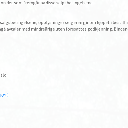
 enn det som fremgår av disse salgsbetingelsene.
 salgsbetingelsene, opplysninger selgeren gir om kjøpet i bestill
inngå avtaler med mindreårige uten foresattes godkjenning. Binde
Oslo
gget)