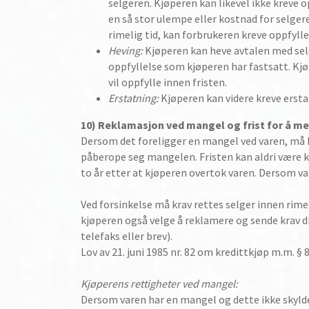
selgeren. Kjøperen kan likevel ikke kreve 
en så stor ulempe eller kostnad for selgere
rimelig tid, kan forbrukeren kreve oppfylle
Heving:
Kjøperen kan heve avtalen med selge
oppfyllelse som kjøperen har fastsatt. Kjø
vil oppfylle innen fristen.
Erstatning:
Kjøperen kan videre kreve erstat
10) Reklamasjon ved mangel og frist for å me
Dersom det foreligger en mangel ved varen, må kj
påberope seg mangelen. Fristen kan aldri være 
to år etter at kjøperen overtok varen. Dersom var
Ved forsinkelse må krav rettes selger innen rime
kjøperen også velge å reklamere og sende krav dir
telefaks eller brev).
Lov av 21. juni 1985 nr. 82 om kredittkjøp m.m. § 8
Kjøperens rettigheter ved mangel:
Dersom varen har en mangel og dette ikke skyldes