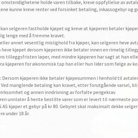
er omstendighetene holde varen tilbake, kreve oppfyllelse av avtal
ene kunne kreve renter ved forsinket betaling, inkassogebyr og g
kan selgeren fastholde kjøpet og kreve at kjøperen betaler kjøpes
lig lenge med å fremme kravet.
ller annet vesentlig mislighold fra kjøper, kan selgeren heve avta
heve kjøpet dersom kjøperen ikke betaler innen en rimelig tillegg
ns tilleggsfristen løper, med mindre kjøperen har sagt at han eller
ra kjøperen for økonomisk tap han eller hun lider som følge av kon
:
Dersom kjøperen ikke betaler kjøpesummen i henhold til avtale
 Ved manglende betaling kan kravet, etter forutgående varsel, bli 
ovirksomhet og annen inndrivning av forfalte pengekrav.
n unnlater å hente bestilte varer som er levert til nærmeste po
 AS kjøper et gebyr på kr 80. Gebyret skal maksimalt dekke selgere
re under 18 år.